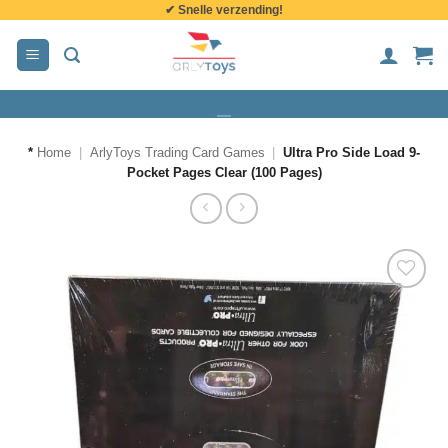
✔ Snelle verzending!
de
inhoud
*
Home
|
ArlyToys Trading Card Games
|
Ultra Pro Side Load 9-
Pocket Pages Clear (100 Pages)