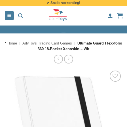
✔ Snelle verzending!
de
inhoud
*
Home
|
ArlyToys Trading Card Games
|
Ultimate Guard Flexxfolio
360 18-Pocket Xenoskin – Wit