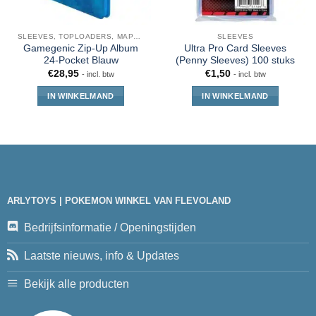
SLEEVES, TOPLOADERS, MAPPEN EN DECKBOX
SLEEVES
Gamegenic Zip-Up Album
Ultra Pro Card Sleeves
24-Pocket Blauw
(Penny Sleeves) 100 stuks
€
28,95
€
1,50
- incl. btw
- incl. btw
IN WINKELMAND
IN WINKELMAND
ARLYTOYS | POKEMON WINKEL VAN FLEVOLAND
Bedrijfsinformatie / Openingstijden
Laatste nieuws, info & Updates
Bekijk alle producten