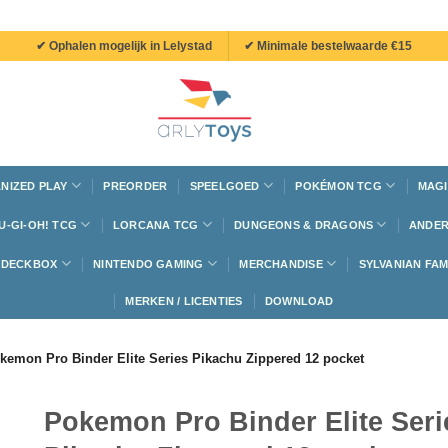
✔ Ophalen mogelijk in Lelystad
✔ Minimale bestelwaarde €15
NIZED PLAY
PREORDER
SPEELGOED
POKÉMON TCG
MAGI
U-GI-OH! TCG
LORCANA TCG
DUNGEONS & DRAGONS
ANDER
N DECKBOX
NINTENDO GAMING
MERCHANDISE
SYLVANIAN FAM
MERKEN / LICENTIES
DOWNLOAD
kemon Pro Binder Elite Series Pikachu Zippered 12 pocket
Pokemon Pro Binder Elite Seri