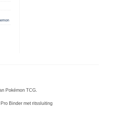
kemon
 van Pokémon TCG.
ro Binder met ritssluiting