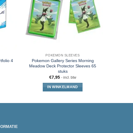
POKEMON SLEEVES
PO
folio 4
Pokemon Gallery Series Morning
Pokemon
Meadow Deck Protector Sleeves 65
Miraidon 
stuks
€
7,95
€
23
- incl. btw
IN WINKELMAND
FORMATIE