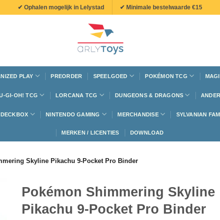
✔ Ophalen mogelijk in Lelystad
✔ Minimale bestelwaarde €15
NIZED PLAY
PREORDER
SPEELGOED
POKÉMON TCG
MAGI
U-GI-OH! TCG
LORCANA TCG
DUNGEONS & DRAGONS
ANDER
N DECKBOX
NINTENDO GAMING
MERCHANDISE
SYLVANIAN FAM
MERKEN / LICENTIES
DOWNLOAD
ering Skyline Pikachu 9-Pocket Pro Binder
Pokémon Shimmering Skyline
Pikachu 9-Pocket Pro Binder