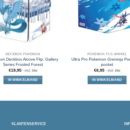
DECKBOX POKEMON
POKÉMON TCG WINKEL
n Deckbox Alcove Flip: Gallery
Ultra Pro Pokemon Greninja Port
Series Frosted Forest
pocket
€
19,95
€
6,95
- incl. btw
- incl. btw
IN WINKELMAND
IN WINKELMAND
KLANTENSERVICE
IN