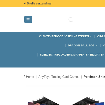
de
✔ Snelle verzending!
inhoud
KLANTENSERVICE / OPENINGSTIJDEN
ORGA
DRAGON BALL SCG
Y
SLEEVES, TOPLOADERS, MAPPEN, SPEELMAT E
*
Home
|
ArlyToys Trading Card Games
|
Pokémon Shimm