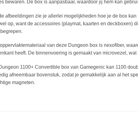
es bewaren. De box is aanpasbaar, waardoor jij hem kan gebrui
e afbeeldingen zie je allerlei mogelijkheden hoe je de box kan
wel op, want de accessoires (playmat, kaarten en deckboxen) die
ebegrepen.
oppervlaktemateriaal van deze Dungeon box is nexofiber, waar
enkant heeft. De binnenvoering is gemaakt van microvezel, wat 
Dungeon 1100+ Convertible box van Gamegenic kan 1100 double
edig afneembaar bovenstuk, zodat je gemakkelijk aan al het spe
chtige magneten.