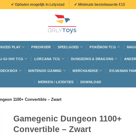
✔ Ophalen mogelijk in Lelystad
✔ Minimale bestelwaarde €15
NIZED PLAY
PREORDER
SPEELGOED
POKÉMON TCG
MAGI
U-GI-OH! TCG
LORCANA TCG
DUNGEONS & DRAGONS
ANDER
N DECKBOX
NINTENDO GAMING
MERCHANDISE
SYLVANIAN FAM
MERKEN / LICENTIES
DOWNLOAD
geon 1100+ Convertible – Zwart
Gamegenic Dungeon 1100+
Convertible – Zwart