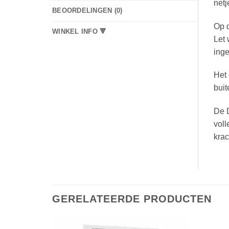
netj
BEOORDELINGEN (0)
Op d
WINKEL INFO 🔻
Let 
ing
Het 
buit
De 
voll
kra
GERELATEERDE PRODUCTEN