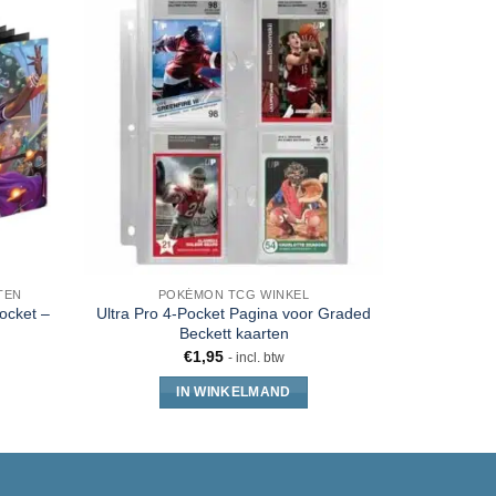
TEN
POKÉMON TCG WINKEL
pocket –
Ultra Pro 4-Pocket Pagina voor Graded
Gamegen
Beckett kaarten
Pages 
€
1,95
- incl. btw
IN WINKELMAND