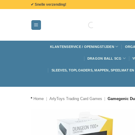
de
✔ Snelle verzending!
inhoud
KLANTENSERVICE / OPENINGSTIJDEN
ORGA
DRAGON BALL SCG
Y
SLEEVES, TOPLOADERS, MAPPEN, SPEELMAT E
*
Home
|
ArlyToys Trading Card Games
|
Gamegenic Dun