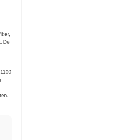
iber,
t. De
 1100
g
ten.