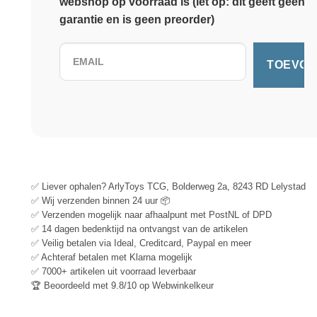
webshop op voorraad is (let op: dit geeft geen
garantie en is geen preorder)
✅ Liever ophalen? ArlyToys TCG, Bolderweg 2a, 8243 RD Lelystad
✅ Wij verzenden binnen 24 uur 📦
✅ Verzenden mogelijk naar afhaalpunt met PostNL of DPD
✅ 14 dagen bedenktijd na ontvangst van de artikelen
✅ Veilig betalen via Ideal, Creditcard, Paypal en meer
✅ Achteraf betalen met Klarna mogelijk
✅ 7000+ artikelen uit voorraad leverbaar
🏆 Beoordeeld met 9.8/10 op Webwinkelkeur