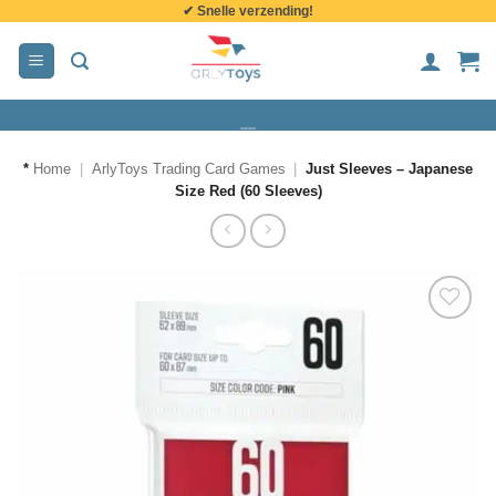
✔ Snelle verzending!
de
inhoud
*
Home
|
ArlyToys Trading Card Games
|
Just Sleeves – Japanese
Size Red (60 Sleeves)