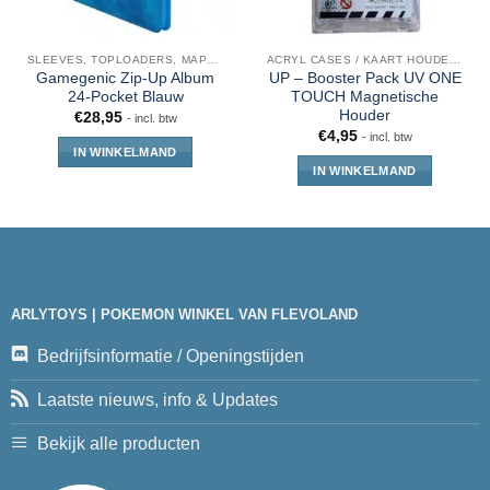
SLEEVES, TOPLOADERS, MAPPEN EN DECKBOX
ACRYL CASES / KAART HOUDERS
Gamegenic Zip-Up Album
UP – Booster Pack UV ONE
24-Pocket Blauw
TOUCH Magnetische
Houder
€
28,95
- incl. btw
€
4,95
- incl. btw
IN WINKELMAND
IN WINKELMAND
ARLYTOYS | POKEMON WINKEL VAN FLEVOLAND
Bedrijfsinformatie / Openingstijden
Laatste nieuws, info & Updates
Bekijk alle producten