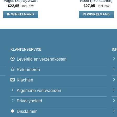
Pages Display Zwart
Rood (480 kaarten)
€
22,95
€
27,95
- incl. btw
- incl. btw
IN WINKELMAND
IN WINKELMAND
KLANTENSERVICE
IN
Levertijd en verzendkosten
Retourneren
Klachten
Algemene voorwaarden
Privacybeleid
Disclaimer