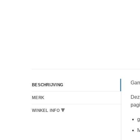
Gam
BESCHRIJVING
Deze
MERK
pagi
WINKEL INFO 🔻
g
M