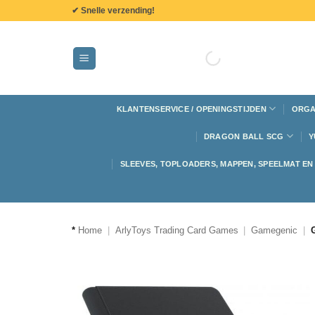
de
✔ Snelle verzending!
inhoud
KLANTENSERVICE / OPENINGSTIJDEN
ORGA
DRAGON BALL SCG
Y
SLEEVES, TOPLOADERS, MAPPEN, SPEELMAT E
*
Home
|
ArlyToys Trading Card Games
|
Gamegenic
|