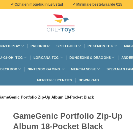
✔ Ophalen mogelijk in Lelystad
✔ Minimale bestelwaarde €15
NIZED PLAY
PREORDER
SPEELGOED
POKÉMON TCG
MAGI
U-GI-OH! TCG
LORCANA TCG
DUNGEONS & DRAGONS
ANDER
N DECKBOX
NINTENDO GAMING
MERCHANDISE
SYLVANIAN FAM
MERKEN / LICENTIES
DOWNLOAD
GameGenic Portfolio Zip-Up Album 18-Pocket Black
GameGenic Portfolio Zip-Up
Album 18-Pocket Black