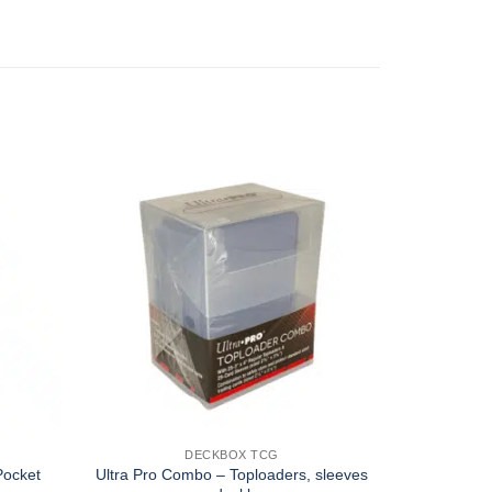
DECKBOX TCG
MAGIC 
Pocket
Ultra Pro Combo – Toploaders, sleeves
Ultra Pro P