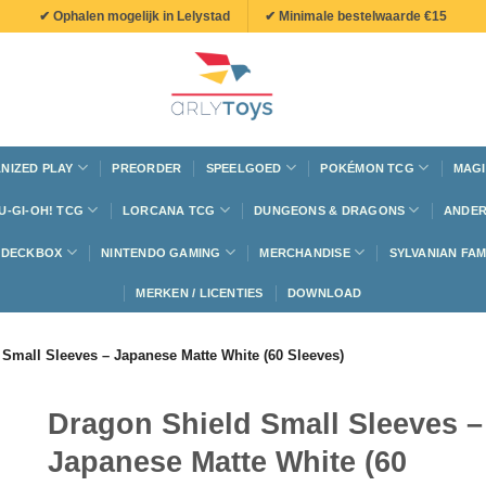
✔ Ophalen mogelijk in Lelystad
✔ Minimale bestelwaarde €15
NIZED PLAY
PREORDER
SPEELGOED
POKÉMON TCG
MAGI
U-GI-OH! TCG
LORCANA TCG
DUNGEONS & DRAGONS
ANDER
N DECKBOX
NINTENDO GAMING
MERCHANDISE
SYLVANIAN FAM
MERKEN / LICENTIES
DOWNLOAD
Small Sleeves – Japanese Matte White (60 Sleeves)
Dragon Shield Small Sleeves –
Japanese Matte White (60