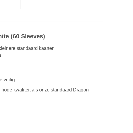
ite (60 Sleeves)
kleinere standaard kaarten
d.
fveilig.
e hoge kwaliteit als onze standaard Dragon