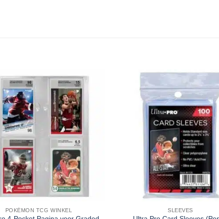
POKÉMON TCG WINKEL
SLEEVES
Pro 4-Pocket Pagina voor Graded
Ultra Pro Card Sleeves (Pe