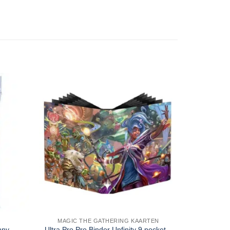
MAGIC THE GATHERING KAARTEN
nny
Ultra Pro Pro Binder Unfinity 9 pocket –
Gamegen