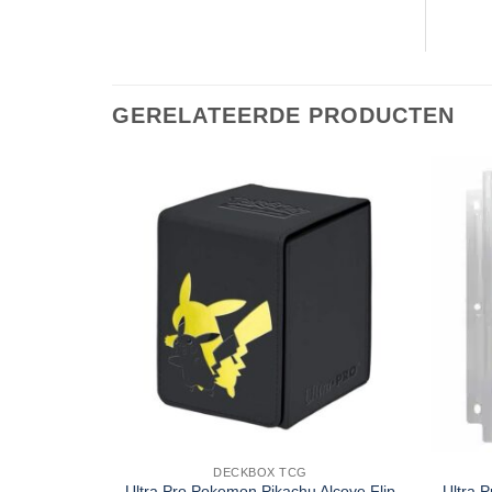
GERELATEERDE PRODUCTEN
DECKBOX TCG
Ultra Pro Pokemon Pikachu Alcove Flip
Ultra 