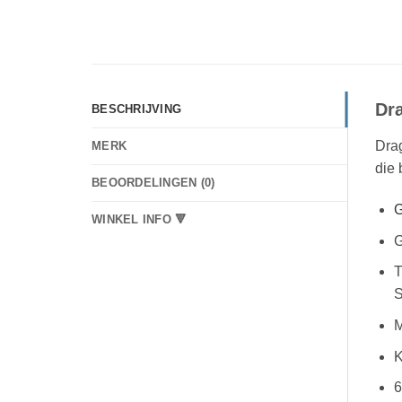
Dra
BESCHRIJVING
Drag
MERK
die 
BEOORDELINGEN (0)
G
WINKEL INFO 🔻
G
T
S
M
K
6