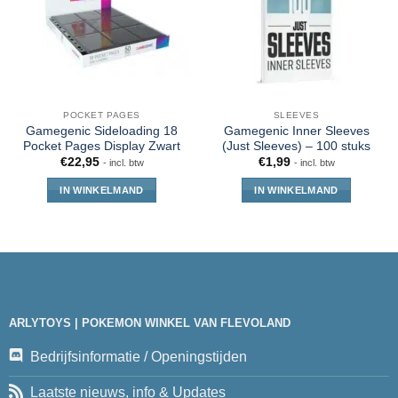
POCKET PAGES
SLEEVES
Gamegenic Sideloading 18
Gamegenic Inner Sleeves
Pocket Pages Display Zwart
(Just Sleeves) – 100 stuks
€
22,95
€
1,99
- incl. btw
- incl. btw
IN WINKELMAND
IN WINKELMAND
ARLYTOYS | POKEMON WINKEL VAN FLEVOLAND
Bedrijfsinformatie / Openingstijden
Laatste nieuws, info & Updates