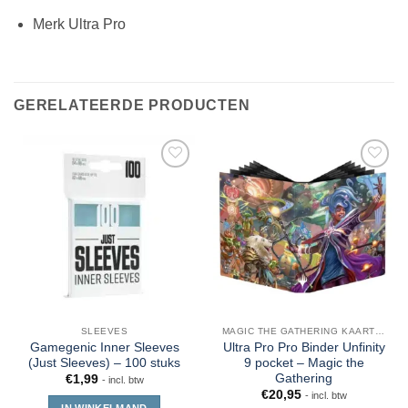
Merk Ultra Pro
GERELATEERDE PRODUCTEN
SLEEVES
MAGIC THE GATHERING KAARTEN
Gamegenic Inner Sleeves
Ultra Pro Pro Binder Unfinity
(Just Sleeves) – 100 stuks
9 pocket – Magic the
Gathering
€
1,99
- incl. btw
€
20,95
- incl. btw
IN WINKELMAND