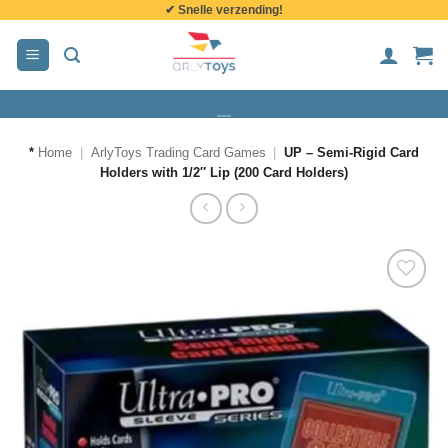
✔ Snelle verzending!
de
inhoud
*
Home
|
ArlyToys Trading Card Games
|
UP – Semi-Rigid Card
Holders with 1/2″ Lip (200 Card Holders)