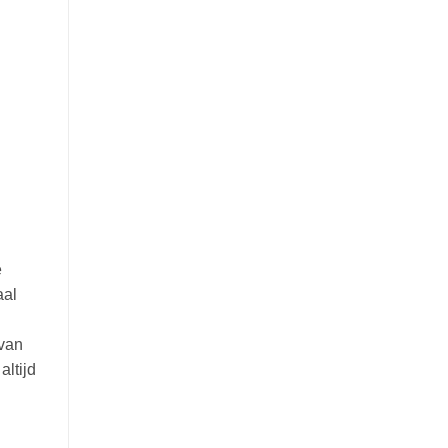
e
aal
 van
altijd