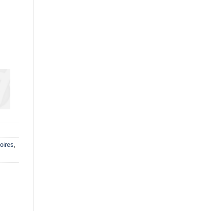
oires
,