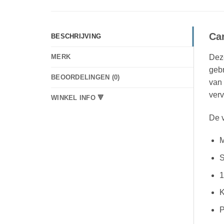
Car
BESCHRIJVING
Deze
MERK
geb
BEOORDELINGEN (0)
van 
verv
WINKEL INFO 🔻
De v
M
S
1
K
P