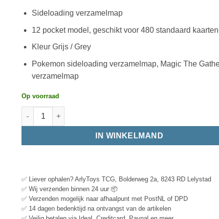
Sideloading verzamelmap
12 pocket model, geschikt voor 480 standaard kaarten
Kleur Grijs / Grey
Pokemon sideloading verzamelmap, Magic The Gathe
verzamelmap
Op voorraad
IN WINKELMAND
✅ Liever ophalen? ArlyToys TCG, Bolderweg 2a, 8243 RD Lelystad
✅ Wij verzenden binnen 24 uur 📦
✅ Verzenden mogelijk naar afhaalpunt met PostNL of DPD
✅ 14 dagen bedenktijd na ontvangst van de artikelen
✅ Veilig betalen via Ideal, Creditcard, Paypal en meer