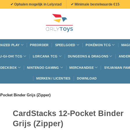
✔ Ophalen mogelijk in Lelystad
✔ Minimale bestelwaarde €15
NIZED PLAY
PREORDER
SPEELGOED
POKÉMON TCG
MAGI
U-GI-OH! TCG
LORCANA TCG
DUNGEONS & DRAGONS
ANDER
N DECKBOX
NINTENDO GAMING
MERCHANDISE
SYLVANIAN FAM
MERKEN / LICENTIES
DOWNLOAD
Pocket Binder Grijs (Zipper)
CardStacks 12-Pocket Binder
Grijs (Zipper)