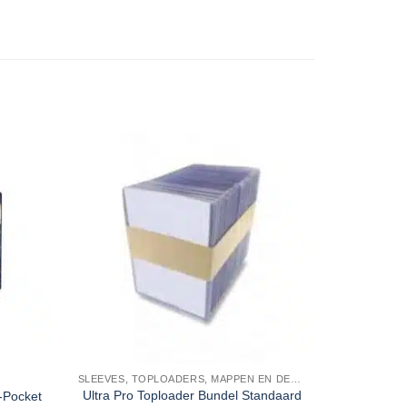
SLEEVES, TOPLOADERS, MAPPEN EN DECKBOX
DIVE
Ultra Pro Toploader Bundel Standaard
MTG Comma
-Pocket