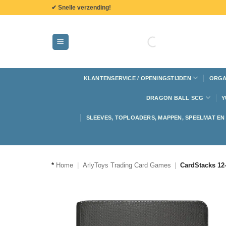
de
✔ Snelle verzending!
inhoud
KLANTENSERVICE / OPENINGSTIJDEN
ORGA
DRAGON BALL SCG
Y
SLEEVES, TOPLOADERS, MAPPEN, SPEELMAT E
*
Home
|
ArlyToys Trading Card Games
|
CardStacks 12-