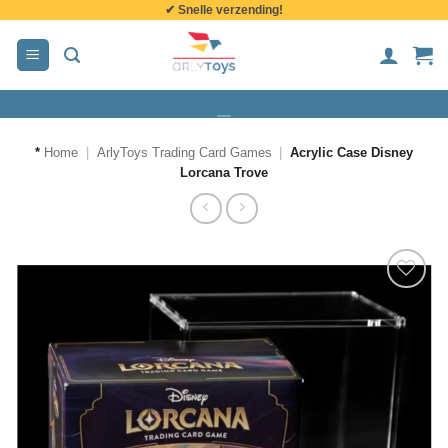
✔ Snelle verzending!
de
inhoud
*
Home
|
ArlyToys Trading Card Games
|
Acrylic Case Disney
Lorcana Trove