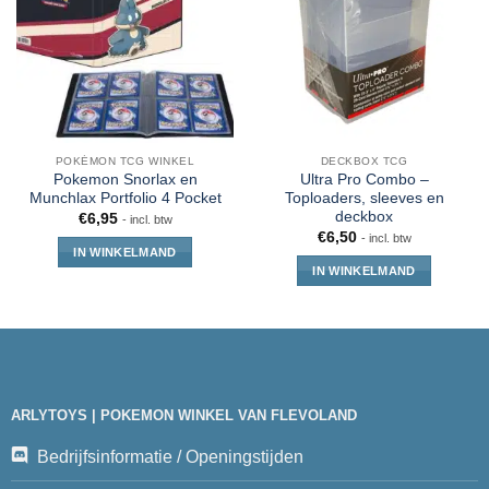
POKÉMON TCG WINKEL
DECKBOX TCG
Pokemon Snorlax en
Ultra Pro Combo –
Munchlax Portfolio 4 Pocket
Toploaders, sleeves en
deckbox
€
6,95
- incl. btw
€
6,50
- incl. btw
IN WINKELMAND
IN WINKELMAND
ARLYTOYS | POKEMON WINKEL VAN FLEVOLAND
Bedrijfsinformatie / Openingstijden