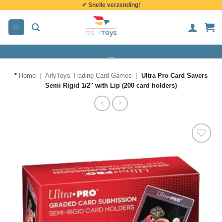
✔ Snelle verzending!
de
inhoud
*
Home
|
ArlyToys Trading Card Games
|
Ultra Pro Card Savers
Semi Rigid 1/2″ with Lip (200 card holders)