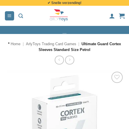
✔ Snelle verzending!
de
inhoud
*
Home
|
ArlyToys Trading Card Games
|
Ultimate Guard Cortex
Sleeves Standard Size Petrol