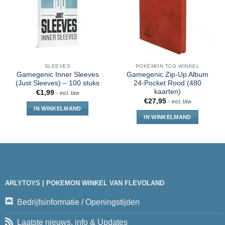
SLEEVES
POKÉMON TCG WINKEL
Gamegenic Inner Sleeves
Gamegenic Zip-Up Album
(Just Sleeves) – 100 stuks
24-Pocket Rood (480
kaarten)
€
1,99
- incl. btw
€
27,95
- incl. btw
IN WINKELMAND
IN WINKELMAND
ARLYTOYS | POKEMON WINKEL VAN FLEVOLAND
Bedrijfsinformatie / Openingstijden
Laatste nieuws, info & Updates