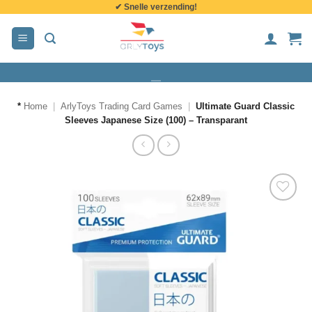
✔ Snelle verzending!
de
inhoud
*
Home
|
ArlyToys Trading Card Games
|
Ultimate Guard Classic
Sleeves Japanese Size (100) – Transparant