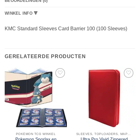
BEOORDELINGEN (0)
WINKEL INFO 🔻
KMC Standard Sleeves Card Barrier 100 (100 Sleeves)
GERELATEERDE PRODUCTEN
POKÉMON TCG WINKEL
SLEEVES, TOPLOADERS, MAPPEN EN DECKBOX
Pokemon Snorlax en
Ultra Pro Vivid Zippered