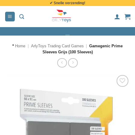
✔ Snelle verzending!
de
inhoud
*
Home
|
ArlyToys Trading Card Games
|
Gamegenic Prime
Sleeves Grijs (100 Sleeves)