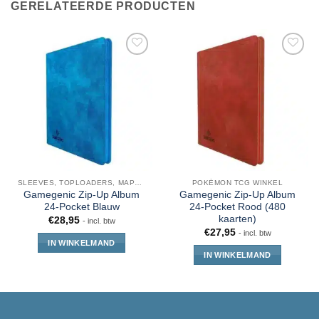
GERELATEERDE PRODUCTEN
SLEEVES, TOPLOADERS, MAPPEN EN DECKBOX
POKÉMON TCG WINKEL
Gamegenic Zip-Up Album
Gamegenic Zip-Up Album
24-Pocket Blauw
24-Pocket Rood (480
kaarten)
€
28,95
- incl. btw
€
27,95
- incl. btw
IN WINKELMAND
IN WINKELMAND