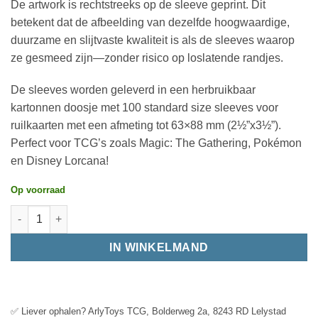
De artwork is rechtstreeks op de sleeve geprint. Dit
betekent dat de afbeelding van dezelfde hoogwaardige,
duurzame en slijtvaste kwaliteit is als de sleeves waarop
ze gesmeed zijn—zonder risico op loslatende randjes.
De sleeves worden geleverd in een herbruikbaar
kartonnen doosje met 100 standard size sleeves voor
ruilkaarten met een afmeting tot 63×88 mm (2½”x3½”).
Perfect voor TCG’s zoals Magic: The Gathering, Pokémon
en Disney Lorcana!
Op voorraad
IN WINKELMAND
✅ Liever ophalen? ArlyToys TCG, Bolderweg 2a, 8243 RD Lelystad