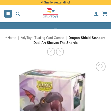
✔ Snelle verzending!
de
inhoud
*
Home
|
ArlyToys Trading Card Games
|
Dragon Shield Standard
Dual Art Sleeves The Snortle