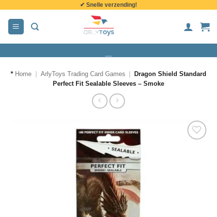
✔ Snelle verzending!
de
inhoud
*
Home
|
ArlyToys Trading Card Games
|
Dragon Shield Standard
Perfect Fit Sealable Sleeves – Smoke