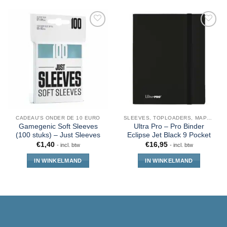
CADEAU'S ONDER DE 10 EURO
SLEEVES, TOPLOADERS, MAPPEN EN DECKBOX
Gamegenic Soft Sleeves
Ultra Pro – Pro Binder
(100 stuks) – Just Sleeves
Eclipse Jet Black 9 Pocket
€
1,40
€
16,95
- incl. btw
- incl. btw
IN WINKELMAND
IN WINKELMAND