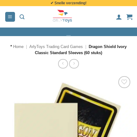
✔ Snelle verzending!
de
inhoud
*
Home
|
ArlyToys Trading Card Games
|
Dragon Shield Ivory
Classic Standard Sleeves (60 stuks)