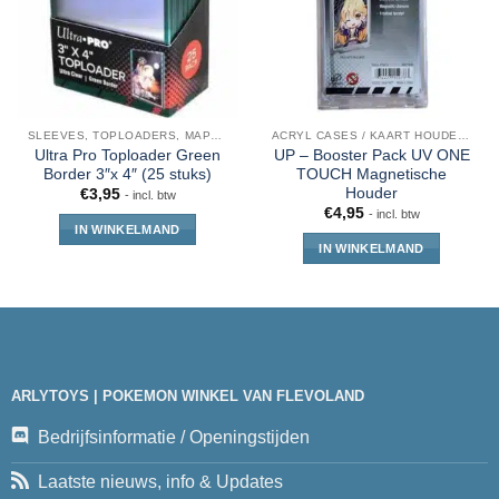
SLEEVES, TOPLOADERS, MAPPEN EN DECKBOX
ACRYL CASES / KAART HOUDERS
Ultra Pro Toploader Green
UP – Booster Pack UV ONE
Border 3″x 4″ (25 stuks)
TOUCH Magnetische
Houder
€
3,95
- incl. btw
€
4,95
- incl. btw
IN WINKELMAND
IN WINKELMAND
ARLYTOYS | POKEMON WINKEL VAN FLEVOLAND
Bedrijfsinformatie / Openingstijden
Laatste nieuws, info & Updates