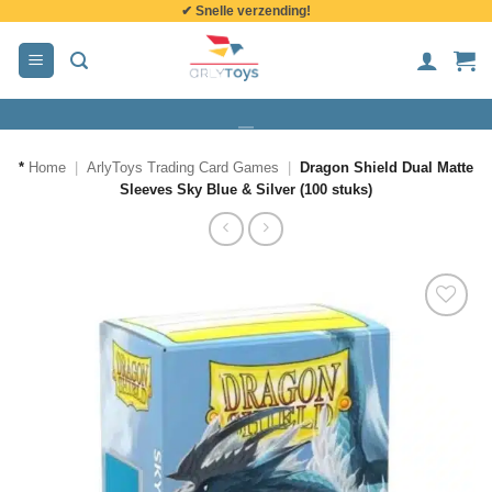
✔ Snelle verzending!
de
inhoud
*
Home
|
ArlyToys Trading Card Games
|
Dragon Shield Dual Matte
Sleeves Sky Blue & Silver (100 stuks)