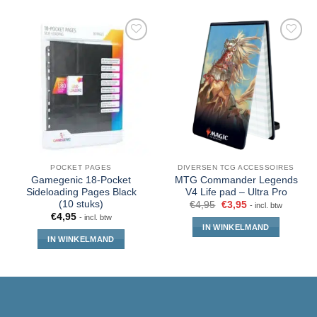
POCKET PAGES
DIVERSEN TCG ACCESSOIRES
Gamegenic 18-Pocket
MTG Commander Legends
Sideloading Pages Black
V4 Life pad – Ultra Pro
(10 stuks)
€
4,95
€
3,95
- incl. btw
€
4,95
- incl. btw
IN WINKELMAND
IN WINKELMAND