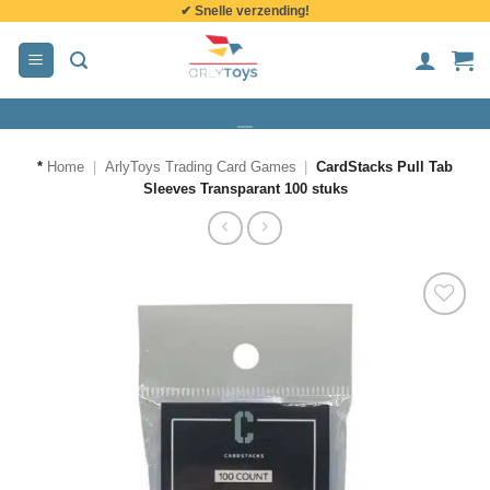
✔ Snelle verzending!
de
inhoud
*
Home
|
ArlyToys Trading Card Games
|
CardStacks Pull Tab
Sleeves Transparant 100 stuks