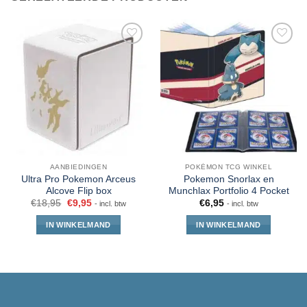
AANBIEDINGEN
POKÉMON TCG WINKEL
Ultra Pro Pokemon Arceus
Pokemon Snorlax en
Alcove Flip box
Munchlax Portfolio 4 Pocket
€
18,95
€
9,95
€
6,95
- incl. btw
- incl. btw
IN WINKELMAND
IN WINKELMAND