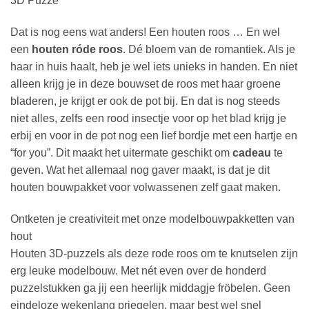
3D Puzze
Dat is nog eens wat anders! Een houten roos … En wel
een
houten róde roos
. Dé bloem van de romantiek. Als je
haar in huis haalt, heb je wel iets unieks in handen. En niet
alleen krijg je in deze bouwset de roos met haar groene
bladeren, je krijgt er ook de pot bij. En dat is nog steeds
niet alles, zelfs een rood insectje voor op het blad krijg je
erbij en voor in de pot nog een lief bordje met een hartje en
“for you”. Dit maakt het uitermate geschikt om
cadeau
te
geven. Wat het allemaal nog gaver maakt, is dat je dit
houten bouwpakket voor volwassenen zelf gaat maken.
Ontketen je creativiteit met onze modelbouwpakketten van
hout
Houten 3D-puzzels als deze rode roos om te knutselen zijn
erg leuke modelbouw. Met nét even over de honderd
puzzelstukken ga jij een heerlijk middagje fröbelen. Geen
eindeloze wekenlang priegelen, maar best wel snel