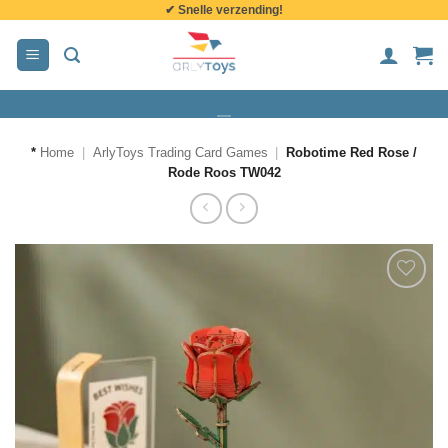
✔ Snelle verzending!
de
inhoud
*
Home
|
ArlyToys Trading Card Games
|
Robotime Red Rose /
Rode Roos TW042