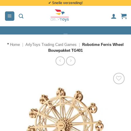
✔ Snelle verzending!
de
inhoud
*
Home
|
ArlyToys Trading Card Games
|
Robotime Ferris Wheel
Bouwpakket TG401