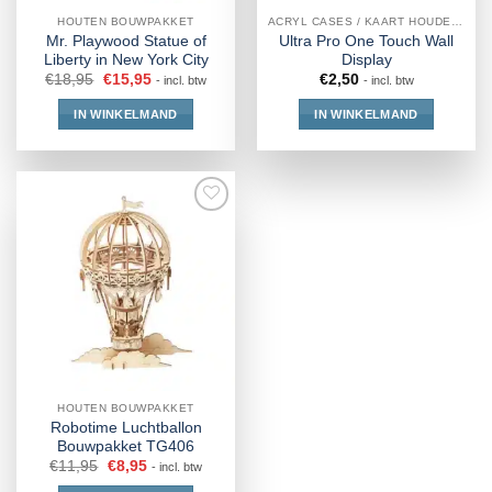
HOUTEN BOUWPAKKET
ACRYL CASES / KAART HOUDERS
Mr. Playwood Statue of
Ultra Pro One Touch Wall
Liberty in New York City
Display
€
18,95
€
15,95
€
2,50
- incl. btw
- incl. btw
IN WINKELMAND
IN WINKELMAND
HOUTEN BOUWPAKKET
Robotime Luchtballon
Bouwpakket TG406
€
11,95
€
8,95
- incl. btw