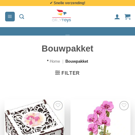
✔ Snelle verzending!
de
inhoud
Bouwpakket
*
Home
|
Bouwpakket
FILTER