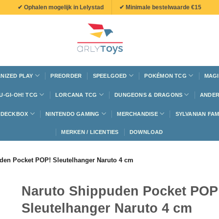
✔ Ophalen mogelijk in Lelystad
✔ Minimale bestelwaarde €15
NIZED PLAY
PREORDER
SPEELGOED
POKÉMON TCG
MAGI
U-GI-OH! TCG
LORCANA TCG
DUNGEONS & DRAGONS
ANDER
N DECKBOX
NINTENDO GAMING
MERCHANDISE
SYLVANIAN FAM
MERKEN / LICENTIES
DOWNLOAD
den Pocket POP! Sleutelhanger Naruto 4 cm
Naruto Shippuden Pocket POP
Sleutelhanger Naruto 4 cm