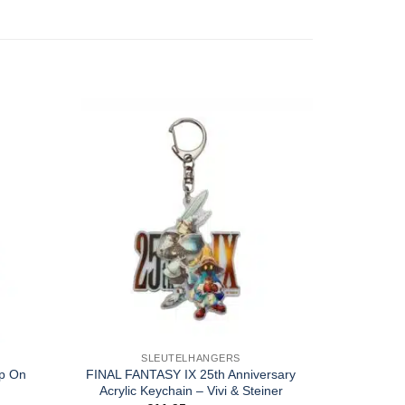
SLEUTELHANGERS
ip On
FINAL FANTASY IX 25th Anniversary
Harry Pott
Acrylic Keychain – Vivi & Steiner
Porte