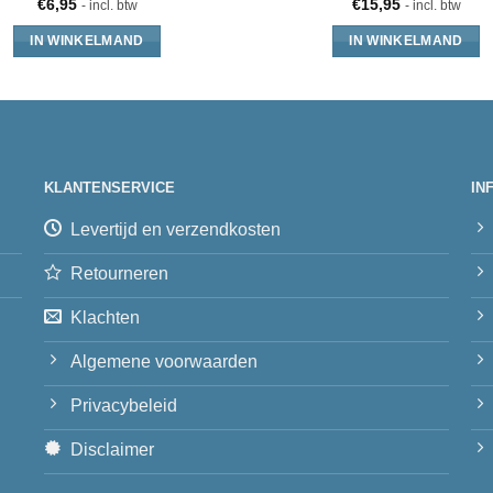
€
6,95
€
15,95
- incl. btw
- incl. btw
IN WINKELMAND
IN WINKELMAND
KLANTENSERVICE
IN
Levertijd en verzendkosten
Retourneren
Klachten
Algemene voorwaarden
Privacybeleid
Disclaimer