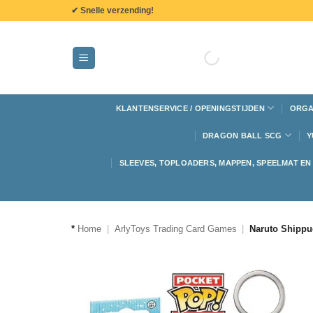
de
✔ Snelle verzending!
inhoud
KLANTENSERVICE / OPENINGSTIJDEN
ORGA
DRAGON BALL SCG
Y
SLEEVES, TOPLOADERS, MAPPEN, SPEELMAT E
*
Home
|
ArlyToys Trading Card Games
|
Naruto Shippu