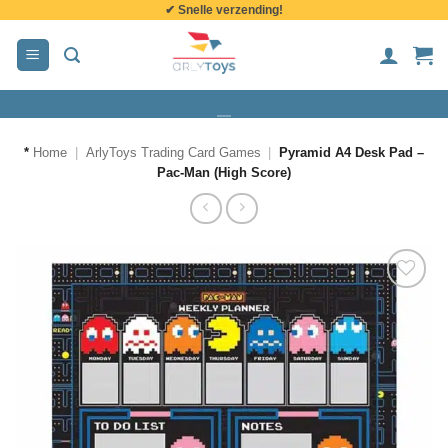
✔ Snelle verzending!
de
inhoud
*
Home
|
ArlyToys Trading Card Games
|
Pyramid A4 Desk Pad –
Pac-Man (High Score)