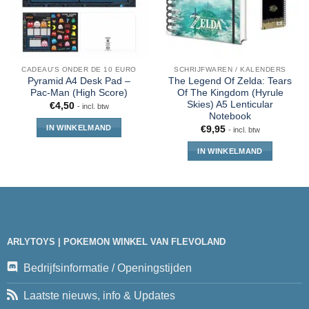
CADEAU'S ONDER DE 10 EURO
SCHRIJFWAREN / KALENDERS
Pyramid A4 Desk Pad –
The Legend Of Zelda: Tears
Pac-Man (High Score)
Of The Kingdom (Hyrule
Skies) A5 Lenticular
€
4,50
- incl. btw
Notebook
IN WINKELMAND
€
9,95
- incl. btw
IN WINKELMAND
ARLYTOYS | POKEMON WINKEL VAN FLEVOLAND
Bedrijfsinformatie / Openingstijden
Laatste nieuws, info & Updates