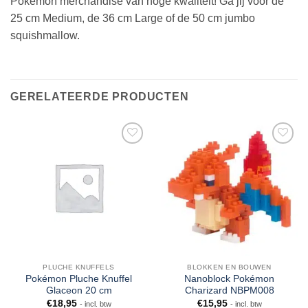
Pokémon merchandise van hoge kwaliteit! Ga jij voor de
25 cm Medium, de 36 cm Large of de 50 cm jumbo
squishmallow.
GERELATEERDE PRODUCTEN
PLUCHE KNUFFELS
BLOKKEN EN BOUWEN
Pokémon Pluche Knuffel
Nanoblock Pokémon
Glaceon 20 cm
Charizard NBPM008
€
18,95
€
15,95
- incl. btw
- incl. btw