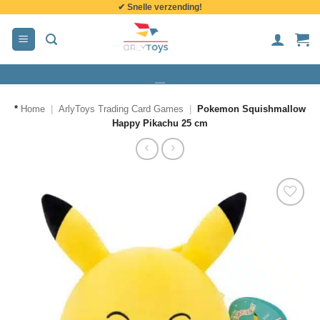
✔ Snelle verzending!
de
inhoud
*
Home
|
ArlyToys Trading Card Games
|
Pokemon Squishmallow
Happy Pikachu 25 cm