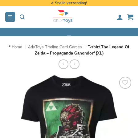
✔ Snelle verzending!
de
inhoud
*
Home
|
ArlyToys Trading Card Games
|
T-shirt The Legend Of
Zelda – Propaganda Ganondorf (XL)