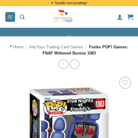
✔ Snelle verzending!
de
inhoud
*
Home
|
ArlyToys Trading Card Games
|
Funko POP! Games:
FNAF Withered Bonnie 1083