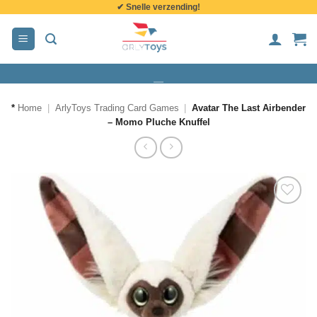
✔ Snelle verzending!
de
inhoud
*
Home
|
ArlyToys Trading Card Games
|
Avatar The Last Airbender
– Momo Pluche Knuffel