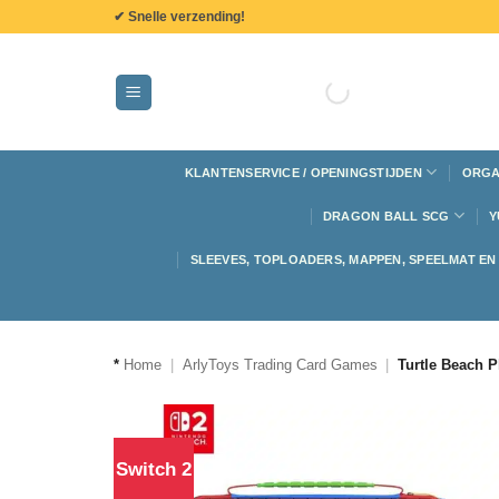
de
✔ Snelle verzending!
inhoud
KLANTENSERVICE / OPENINGSTIJDEN
ORGA
DRAGON BALL SCG
Y
SLEEVES, TOPLOADERS, MAPPEN, SPEELMAT E
*
Home
|
ArlyToys Trading Card Games
|
Turtle Beach P
Switch 2