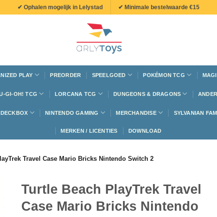
✔ Ophalen mogelijk in Lelystad
✔ Minimale bestelwaarde €15
NIZED PLAY
PREORDER
SPEELGOED
POKÉMON TCG
MAGI
U-GI-OH! TCG
LORCANA TCG
DUNGEONS & DRAGONS
ANDER
N DECKBOX
NINTENDO GAMING
MERCHANDISE
SYLVANIAN FAM
MERKEN / LICENTIES
DOWNLOAD
layTrek Travel Case Mario Bricks Nintendo Switch 2
Turtle Beach PlayTrek Travel
Case Mario Bricks Nintendo