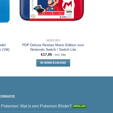
HOESJES
odel
PDP Deluxe Reistas Mario Edition voor
Nintend
(Vilt)
Nintendo Switch / Switch Lite
€
17,95
- incl. btw
IN WINKELMAND
FORMATIE
Pokemon: Wat is een Pokemon Blister?