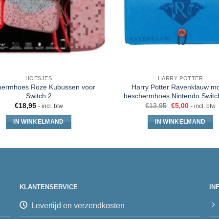
HOESJES
HARRY POTTER
hermhoes Roze Kubussen voor
Harry Potter Ravenklauw m
Switch 2
beschermhoes Nintendo Switch 
€
18,95
€
13,95
€
5,00
- incl. btw
- incl. btw
IN WINKELMAND
IN WINKELMAND
KLANTENSERVICE
IN
Levertijd en verzendkosten