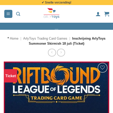
✔ Snelle verzending!
de
inhoud
*
Home
|
ArlyToys Trading Card Games
|
Inschrijving ArlyToys
Summoner Skirmish 18 juli (Ticket)
Ticket