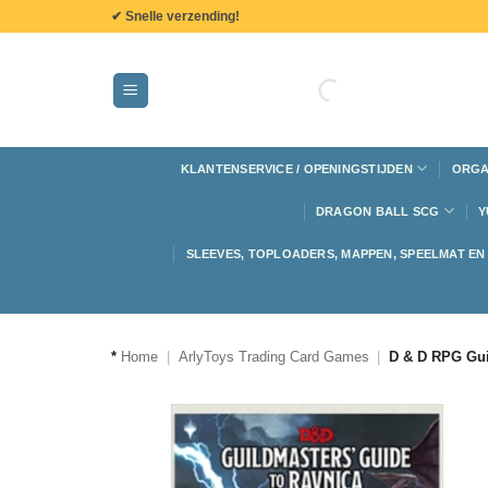
de
✔ Snelle verzending!
inhoud
KLANTENSERVICE / OPENINGSTIJDEN
ORGA
DRAGON BALL SCG
Y
SLEEVES, TOPLOADERS, MAPPEN, SPEELMAT E
*
Home
|
ArlyToys Trading Card Games
|
D & D RPG Gui