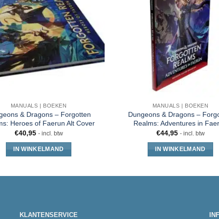
MANUALS | BOEKEN
MANUALS | BOEKEN
geons & Dragons – Forgotten
Dungeons & Dragons – Forgo
s: Heroes of Faerun Alt Cover
Realms: Adventures in Fae
€
40,95
€
44,95
- incl. btw
- incl. btw
IN WINKELMAND
IN WINKELMAND
KLANTENSERVICE
IN