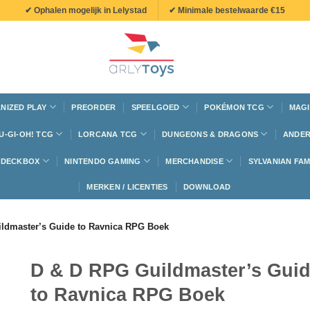
✔ Ophalen mogelijk in Lelystad
✔ Minimale bestelwaarde €15
NIZED PLAY
PREORDER
SPEELGOED
POKÉMON TCG
MAGI
U-GI-OH! TCG
LORCANA TCG
DUNGEONS & DRAGONS
ANDER
N DECKBOX
NINTENDO GAMING
MERCHANDISE
SYLVANIAN FAM
MERKEN / LICENTIES
DOWNLOAD
ldmaster’s Guide to Ravnica RPG Boek
D & D RPG Guildmaster’s Gui
to Ravnica RPG Boek