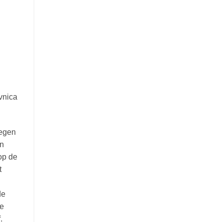
vnica
regen
en
 op de
t
de
ee
.