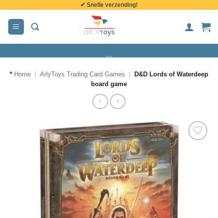
✔ Snelle verzending!
de
inhoud
*
Home
|
ArlyToys Trading Card Games
|
D&D Lords of Waterdeep
board game