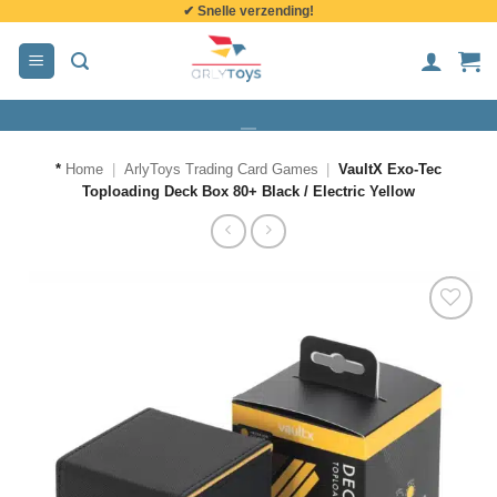
✔ Snelle verzending!
de
inhoud
*
Home
|
ArlyToys Trading Card Games
|
VaultX Exo-Tec
Toploading Deck Box 80+ Black / Electric Yellow