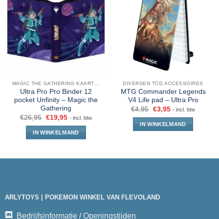
MAGIC THE GATHERING KAARTEN
DIVERSEN TCG ACCESSOIRES
Ultra Pro Pro Binder 12
MTG Commander Legends
pocket Unfinity – Magic the
V4 Life pad – Ultra Pro
Gathering
€
4,95
€
3,95
- incl. btw
€
26,95
€
19,95
- incl. btw
IN WINKELMAND
IN WINKELMAND
ARLYTOYS | POKEMON WINKEL VAN FLEVOLAND
Bedrijfsinformatie / Openingstijden