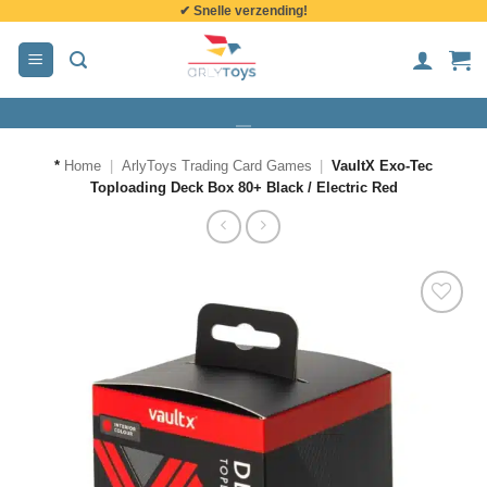
✔ Snelle verzending!
de
inhoud
*
Home
|
ArlyToys Trading Card Games
|
VaultX Exo-Tec
Toploading Deck Box 80+ Black / Electric Red