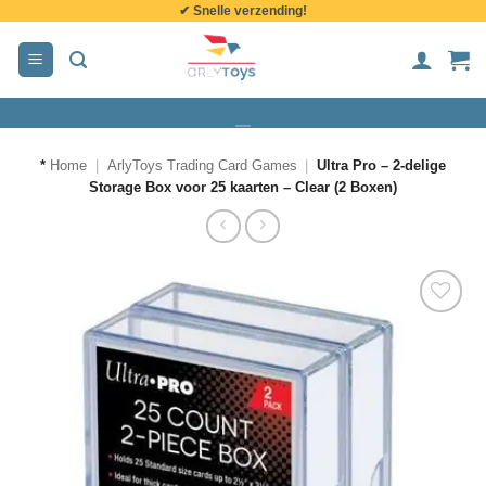
✔ Snelle verzending!
de
inhoud
*
Home
|
ArlyToys Trading Card Games
|
Ultra Pro – 2-delige
Storage Box voor 25 kaarten – Clear (2 Boxen)