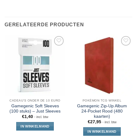
GERELATEERDE PRODUCTEN
CADEAU'S ONDER DE 10 EURO
POKÉMON TCG WINKEL
Gamegenic Soft Sleeves
Gamegenic Zip-Up Album
(100 stuks) – Just Sleeves
24-Pocket Rood (480
kaarten)
€
1,40
- incl. btw
€
27,95
- incl. btw
IN WINKELMAND
IN WINKELMAND