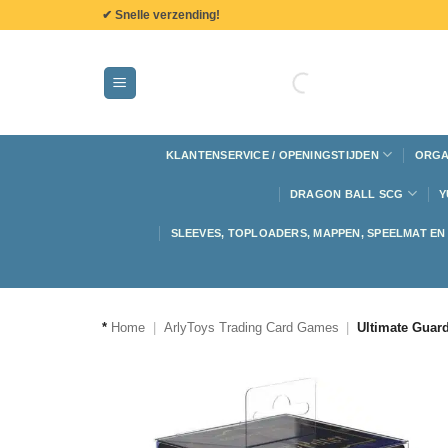
de
✔ Snelle verzending!
inhoud
KLANTENSERVICE / OPENINGSTIJDEN
ORGA
DRAGON BALL SCG
Y
SLEEVES, TOPLOADERS, MAPPEN, SPEELMAT E
*
Home
|
ArlyToys Trading Card Games
|
Ultimate Guard