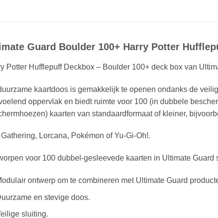
imate Guard Boulder 100+ Harry Potter Hufflep
y Potter Hufflepuff Deckbox – Boulder 100+ deck box van Ultim
uurzame kaartdoos is gemakkelijk te openen ondanks de veilig
oelend oppervlak en biedt ruimte voor 100 (in dubbele besche
hermhoezen) kaarten van standaardformaat of kleiner, bijvoorb
 Gathering, Lorcana, Pokémon of Yu-Gi-Oh!.
worpen voor 100 dubbel-gesleevede kaarten in Ultimate Guard 
odulair ontwerp om te combineren met Ultimate Guard product
uurzame en stevige doos.
eilige sluiting.