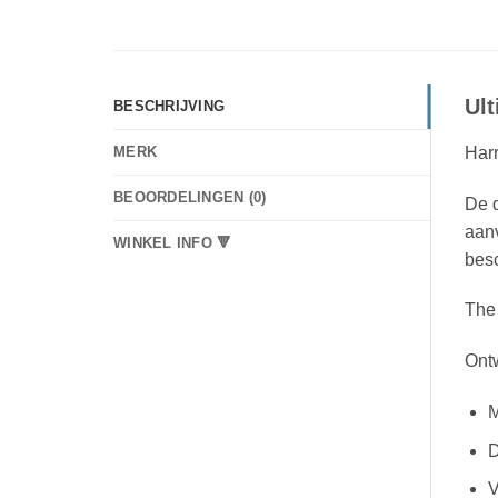
Ult
BESCHRIJVING
Harr
MERK
BEOORDELINGEN (0)
De d
aanv
WINKEL INFO 🔻
besc
The
Ont
M
D
V