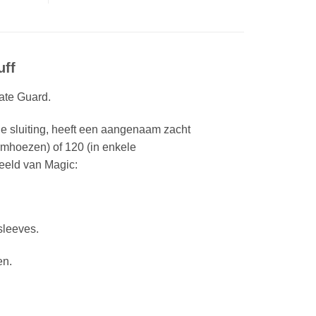
uff
ate Guard.
e sluiting, heeft een aangenaam zacht
rmhoezen) of 120 (in enkele
eeld van Magic:
sleeves.
en.