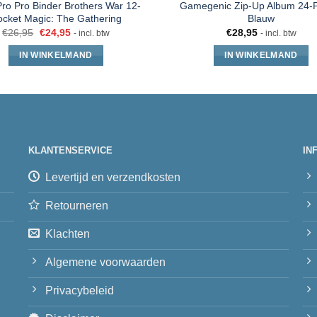
Pro Pro Binder Brothers War 12-
Gamegenic Zip-Up Album 24-
ocket Magic: The Gathering
Blauw
€
26,95
€
24,95
€
28,95
- incl. btw
- incl. btw
IN WINKELMAND
IN WINKELMAND
KLANTENSERVICE
IN
Levertijd en verzendkosten
Retourneren
Klachten
Algemene voorwaarden
Privacybeleid