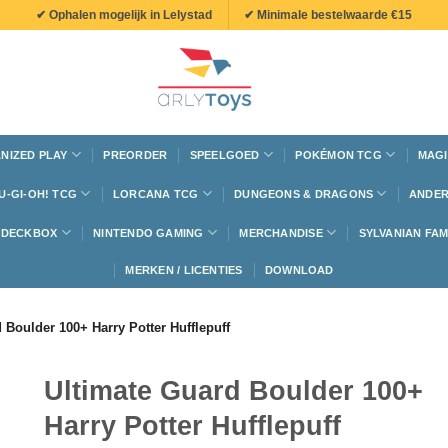
✔ Ophalen mogelijk in Lelystad
✔ Minimale bestelwaarde €15
NIZED PLAY
PREORDER
SPEELGOED
POKÉMON TCG
MAGI
U-GI-OH! TCG
LORCANA TCG
DUNGEONS & DRAGONS
ANDER
N DECKBOX
NINTENDO GAMING
MERCHANDISE
SYLVANIAN FAM
MERKEN / LICENTIES
DOWNLOAD
 Boulder 100+ Harry Potter Hufflepuff
Ultimate Guard Boulder 100+
Harry Potter Hufflepuff