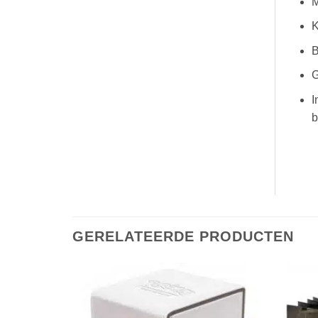
M
K
B
G
I
b
GERELATEERDE PRODUCTEN