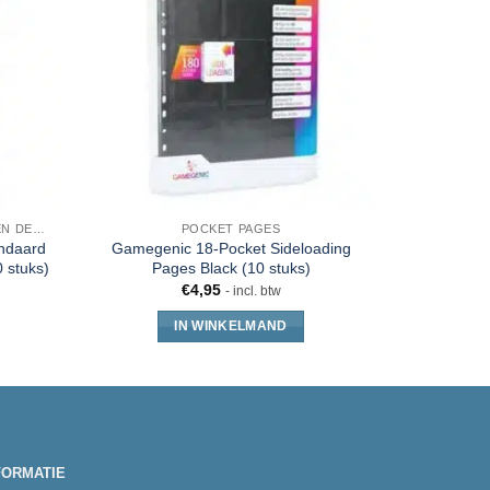
SLEEVES, TOPLOADERS, MAPPEN EN DECKBOX
POCKET PAGES
PO
andaard
Gamegenic 18-Pocket Sideloading
Gamegeni
 stuks)
Pages Black (10 stuks)
R
€
4,95
- incl. btw
IN WINKELMAND
FORMATIE