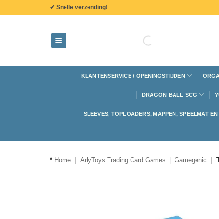
de
✔ Snelle verzending!
inhoud
KLANTENSERVICE / OPENINGSTIJDEN
ORGA
DRAGON BALL SCG
Y
SLEEVES, TOPLOADERS, MAPPEN, SPEELMAT E
*
Home
|
ArlyToys Trading Card Games
|
Gamegenic
|