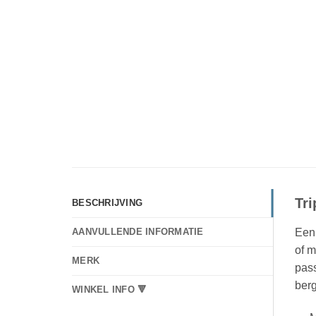
Tr
BESCHRIJVING
Een 
AANVULLENDE INFORMATIE
of m
MERK
pass
berg
WINKEL INFO 🔻