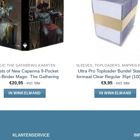
GIC THE GATHERING KAARTEN
ets of New Capenna 9-Pocket
Ultra Pro Toploader Bundel St
Binder Magic: The Gathering
formaat Clear Regular 35pt (100
€
20,95
€
9,95
- incl. btw
- incl. btw
IN WINKELMAND
IN WINKELMAND
KLANTENSERVICE
IN