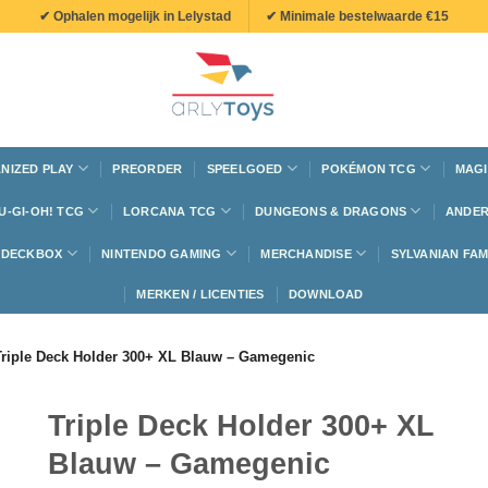
✔ Ophalen mogelijk in Lelystad
✔ Minimale bestelwaarde €15
NIZED PLAY
PREORDER
SPEELGOED
POKÉMON TCG
MAGI
U-GI-OH! TCG
LORCANA TCG
DUNGEONS & DRAGONS
ANDER
N DECKBOX
NINTENDO GAMING
MERCHANDISE
SYLVANIAN FAM
MERKEN / LICENTIES
DOWNLOAD
Triple Deck Holder 300+ XL Blauw – Gamegenic
Triple Deck Holder 300+ XL
Blauw – Gamegenic