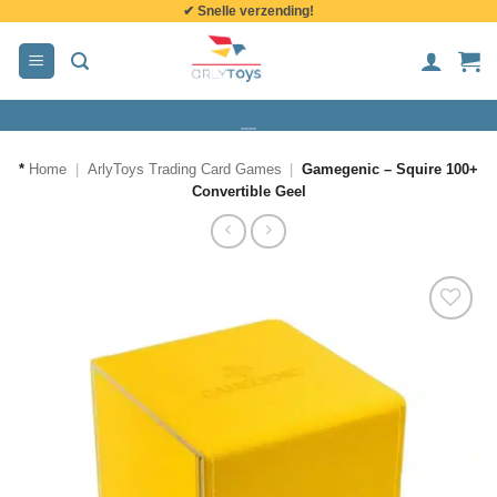
✔ Snelle verzending!
de
inhoud
*
Home
|
ArlyToys Trading Card Games
|
Gamegenic – Squire 100+
Convertible Geel