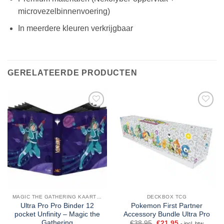
microvezelbinnenvoering)
In meerdere kleuren verkrijgbaar
GERELATEERDE PRODUCTEN
MAGIC THE GATHERING KAARTEN
DECKBOX TCG
Ultra Pro Pro Binder 12
Pokemon First Partner
pocket Unfinity – Magic the
Accessory Bundle Ultra Pro
Gathering
€
38,95
€
21,95
- incl. btw