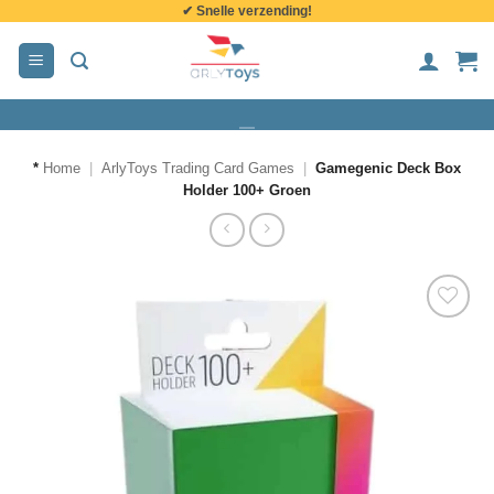
✔ Snelle verzending!
de
inhoud
*
Home
|
ArlyToys Trading Card Games
|
Gamegenic Deck Box
Holder 100+ Groen