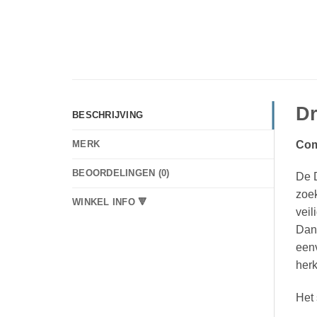
Dr
BESCHRIJVING
Com
MERK
BEOORDELINGEN (0)
De 
zoe
WINKEL INFO 🔻
veil
Dank
eenv
herk
Het 