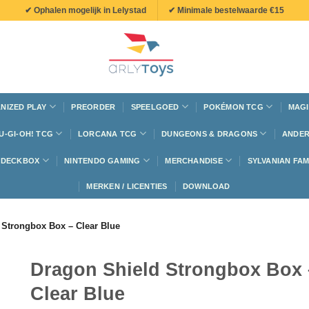
✔ Ophalen mogelijk in Lelystad
✔ Minimale bestelwaarde €15
NIZED PLAY
PREORDER
SPEELGOED
POKÉMON TCG
MAGI
U-GI-OH! TCG
LORCANA TCG
DUNGEONS & DRAGONS
ANDER
N DECKBOX
NINTENDO GAMING
MERCHANDISE
SYLVANIAN FAM
MERKEN / LICENTIES
DOWNLOAD
 Strongbox Box – Clear Blue
Dragon Shield Strongbox Box 
Clear Blue