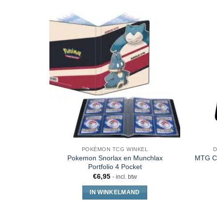
POKÉMON TCG WINKEL
D
Pokemon Snorlax en Munchlax
MTG Co
Portfolio 4 Pocket
€
6,95
- incl. btw
IN WINKELMAND