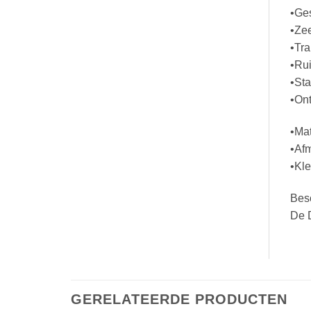
•Ges
•Zee
•Tra
•Rui
•St
•On
•Mat
•Af
•Kle
Besc
De D
GERELATEERDE PRODUCTEN