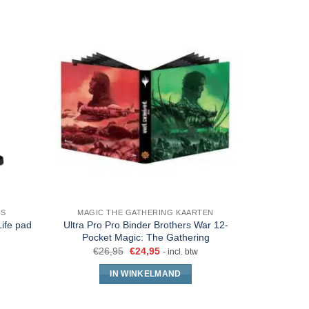
ES
MAGIC THE GATHERING KAARTEN
ife pad
Ultra Pro Pro Binder Brothers War 12-
Gamege
Pocket Magic: The Gathering
S
€
26,95
€
24,95
- incl. btw
IN WINKELMAND