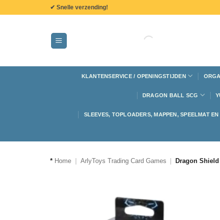
de
✔ Snelle verzending!
inhoud
KLANTENSERVICE / OPENINGSTIJDEN
ORGA
DRAGON BALL SCG
Y
SLEEVES, TOPLOADERS, MAPPEN, SPEELMAT E
*
Home
|
ArlyToys Trading Card Games
|
Dragon Shield