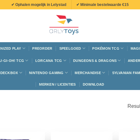
✔ Ophalen mogelijk in Lelystad
✔ Minimale bestelwaarde €15
NIZED PLAY
PREORDER
SPEELGOED
POKÉMON TCG
MAGI
U-GI-OH! TCG
LORCANA TCG
DUNGEONS & DRAGONS
ANDER
N DECKBOX
NINTENDO GAMING
MERCHANDISE
SYLVANIAN FAM
MERKEN / LICENTIES
DOWNLOAD
Resul