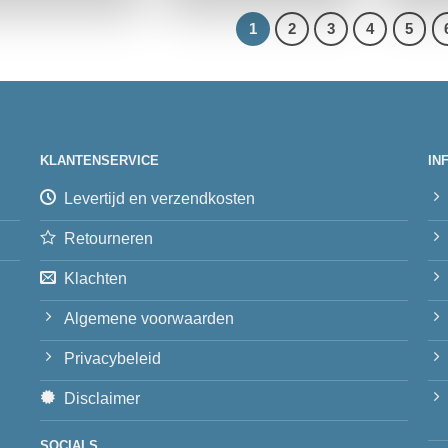
1
2
3
4
5
KLANTENSERVICE
IN
Levertijd en verzendkosten
Retourneren
Klachten
Algemene voorwaarden
Privacybeleid
Disclaimer
SOCIALS