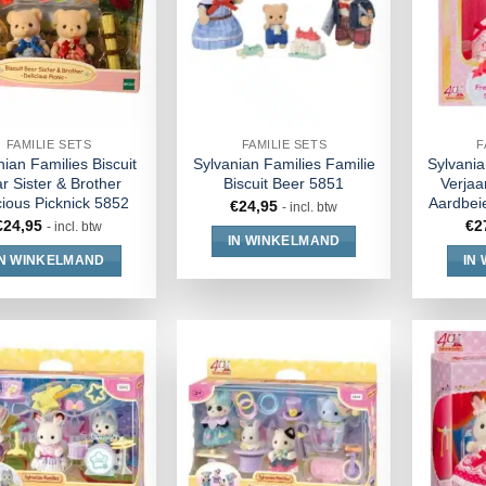
FAMILIE SETS
FAMILIE SETS
F
nian Families Biscuit
Sylvanian Families Familie
Sylvania
r Sister & Brother
Biscuit Beer 5851
Verjaa
cious Picknick 5852
Aardbeie
€
24,95
- incl. btw
€
24,95
€
2
- incl. btw
IN WINKELMAND
IN WINKELMAND
IN