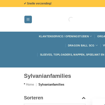
de
✔ Snelle verzending!
inhoud
KLANTENSERVICE / OPENINGSTIJDEN
ORGA
DRAGON BALL SCG
Y
SLEEVES, TOPLOADERS, MAPPEN, SPEELMAT E
Sylvanianfamilies
*
Home
|
Sylvanianfamilies
Sorteren