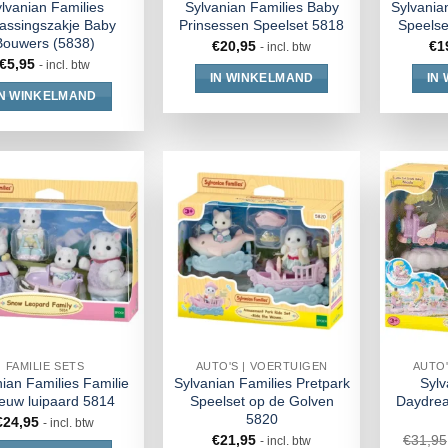
lvanian Families
Sylvanian Families Baby
Sylvania
rassingszakje Baby
Prinsessen Speelset 5818
Speelset
Bouwers (5838)
€
20,95
€
1
- incl. btw
€
5,95
- incl. btw
IN WINKELMAND
IN
IN WINKELMAND
FAMILIE SETS
AUTO'S | VOERTUIGEN
AUTO'
ian Families Familie
Sylvanian Families Pretpark
Sylv
euw luipaard 5814
Speelset op de Golven
Daydrea
5820
€
24,95
- incl. btw
€
21,95
€
31,95
- incl. btw