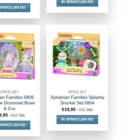
IN WINKELMAND
 WINKELMAND
SPEELSET
SPEELSET
ian Families 5806
Sylvanian Families Splashy
ge Droomset Broer
Snorkel Set 5804
& Zus
€
19,95
- incl. btw
9,95
- incl. btw
IN WINKELMAND
 WINKELMAND