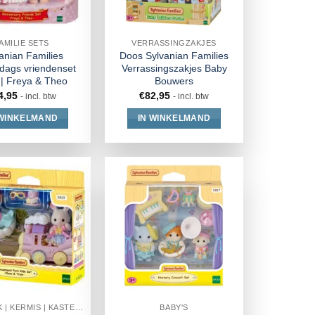
AMILIE SETS
VERRASSINGZAKJES
anian Families
Doos Sylvanian Families
rdags vriendenset
Verrassingszakjes Baby
| Freya & Theo
Bouwers
4,95
€
82,95
- incl. btw
- incl. btw
 WINKELMAND
IN WINKELMAND
PRETPARK | KERMIS | KASTEEL
BABY'S