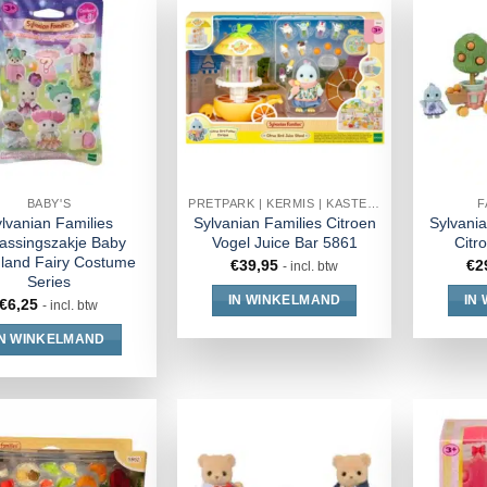
BABY'S
PRETPARK | KERMIS | KASTEEL
F
lvanian Families
Sylvanian Families Citroen
Sylvania
rassingszakje Baby
Vogel Juice Bar 5861
Citr
land Fairy Costume
€
39,95
€
2
- incl. btw
Series
IN WINKELMAND
IN
€
6,25
- incl. btw
IN WINKELMAND