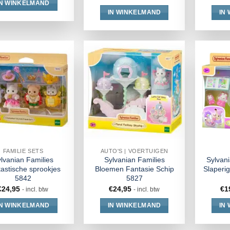
IN WINKELMAND
IN WINKELMAND
IN
FAMILIE SETS
AUTO'S | VOERTUIGEN
lvanian Families
Sylvanian Families
Sylvan
astische sprookjes
Bloemen Fantasie Schip
Slaperi
5842
5827
€
24,95
€
24,95
€
1
- incl. btw
- incl. btw
IN WINKELMAND
IN WINKELMAND
IN