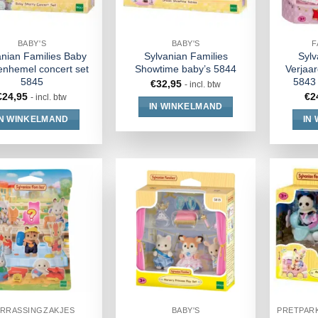
BABY'S
BABY'S
F
anian Families Baby
Sylvanian Families
Sylv
enhemel concert set
Showtime baby’s 5844
Verjaa
5845
5843 
€
32,95
- incl. btw
€
24,95
€
2
- incl. btw
IN WINKELMAND
IN WINKELMAND
IN
RRASSINGZAKJES
BABY'S