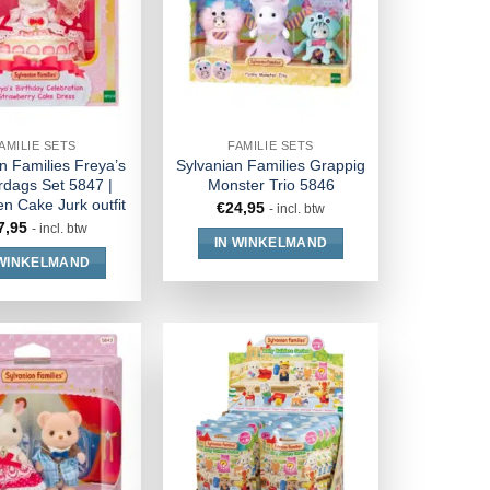
AMILIE SETS
FAMILIE SETS
n Families Freya’s
Sylvanian Families Grappig
rdags Set 5847 |
Monster Trio 5846
n Cake Jurk outfit
€
24,95
- incl. btw
7,95
- incl. btw
IN WINKELMAND
 WINKELMAND