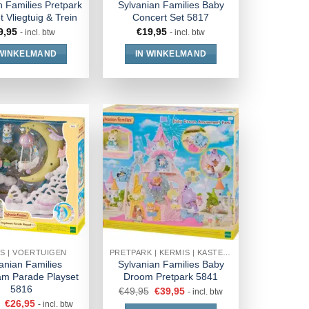
n Families Pretpark
Sylvanian Families Baby
 Vliegtuig & Trein
Concert Set 5817
9,95
€
19,95
- incl. btw
- incl. btw
 WINKELMAND
IN WINKELMAND
S | VOERTUIGEN
PRETPARK | KERMIS | KASTEEL
anian Families
Sylvanian Families Baby
m Parade Playset
Droom Pretpark 5841
5816
€
49,95
€
39,95
- incl. btw
€
26,95
- incl. btw