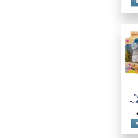
Sy
Fant