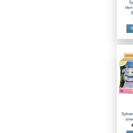
Sy
Ver
Sylvan
sne