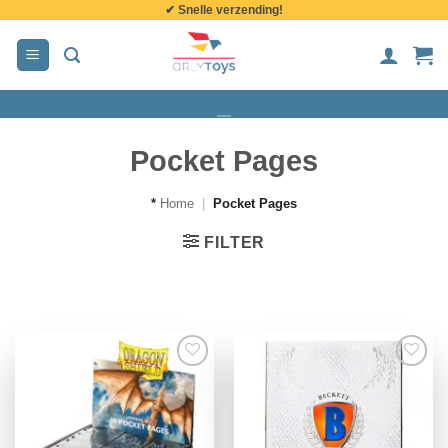
✔ Snelle verzending!
de
inhoud
Pocket Pages
*
Home
|
Pocket Pages
FILTER