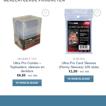
GERELATEERDE PRODUCTEN
DECKBOX TCG
SLEEVES
Ultra Pro Combo –
Ultra Pro Card Sleeves
Toploaders, sleeves en
(Penny Sleeves) 100 stuks
deckbox
€
1,50
- incl. btw
€
6,50
- incl. btw
IN WINKELMAND
IN WINKELMAND