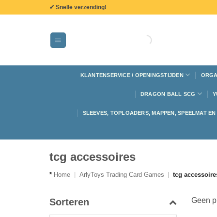
de
✔ Snelle verzending!
inhoud
KLANTENSERVICE / OPENINGSTIJDEN
ORGA
DRAGON BALL SCG
Y
SLEEVES, TOPLOADERS, MAPPEN, SPEELMAT E
tcg accessoires
*
Home
|
ArlyToys Trading Card Games
|
tcg accessoire
Geen pr
Sorteren