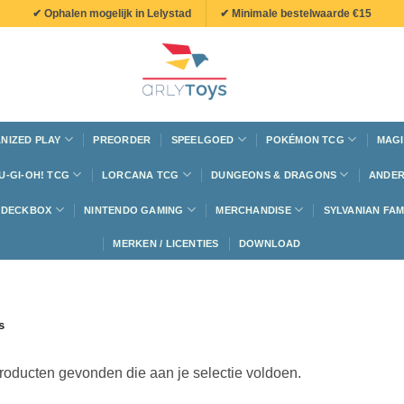
✔ Ophalen mogelijk in Lelystad
✔ Minimale bestelwaarde €15
NIZED PLAY
PREORDER
SPEELGOED
POKÉMON TCG
MAGI
U-GI-OH! TCG
LORCANA TCG
DUNGEONS & DRAGONS
ANDER
N DECKBOX
NINTENDO GAMING
MERCHANDISE
SYLVANIAN FAM
MERKEN / LICENTIES
DOWNLOAD
s
oducten gevonden die aan je selectie voldoen.